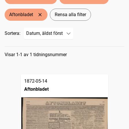
Aftonbladet
Rensa alla filter
Sortera:
Sökresultat
Visar 1-1 av 1 tidningsnummer
1872-05-14
Aftonbladet