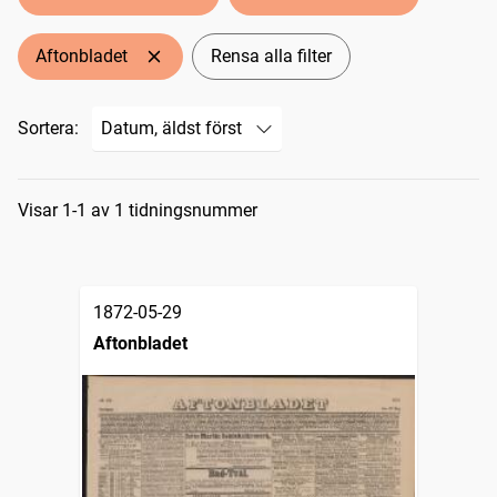
Aftonbladet
Rensa alla filter
Sortera:
Sökresultat
Visar 1-1 av 1 tidningsnummer
1872-05-29
Aftonbladet