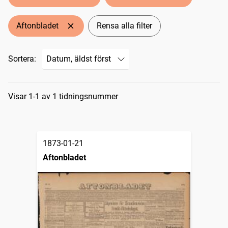
Aftonbladet
Rensa alla filter
Sortera:
Sökresultat
Visar 1-1 av 1 tidningsnummer
1873-01-21
Aftonbladet