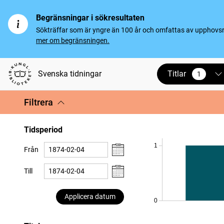
Begränsningar i sökresultaten
Sökträffar som är yngre än 100 år och omfattas av upphovsrät
mer om begränsningen.
Titlar
Svenska tidningar
1
vald
Filtrera
Tidsperiod
1
Från
Till
Applicera datum
0