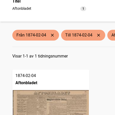
Titel
Aftonbladet
1
träffar
Från 1874-02-04
Till 1874-02-04
A
Sökresultat
Visar 1-1 av 1 tidningsnummer
1874-02-04
Aftonbladet