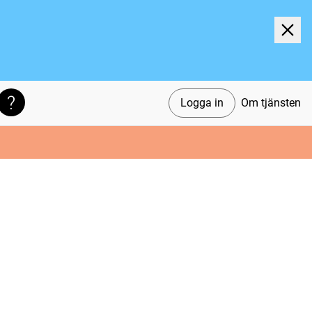
Logga in
Om tjänsten
Söktips