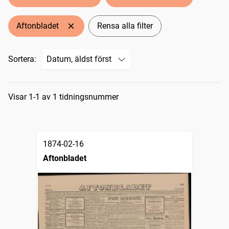
Aftonbladet
Rensa alla filter
Sortera:
Sökresultat
Visar 1-1 av 1 tidningsnummer
1874-02-16
Aftonbladet