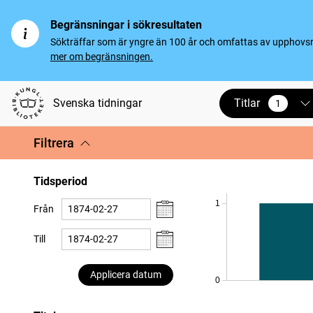
Begränsningar i sökresultaten
Sökträffar som är yngre än 100 år och omfattas av upphovsrät
mer om begränsningen.
Titlar
Svenska tidningar
1
vald
Filtrera
Tidsperiod
1
Från
Till
Applicera datum
0