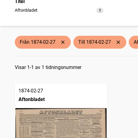
Titel
Aftonbladet
1
träffar
Från 1874-02-27
Till 1874-02-27
A
Sökresultat
Visar 1-1 av 1 tidningsnummer
1874-02-27
Aftonbladet