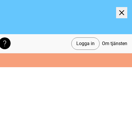
Logga in
Om tjänsten
Söktips