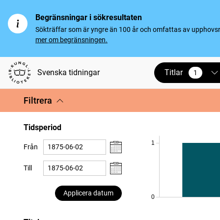
Begränsningar i sökresultaten
Sökträffar som är yngre än 100 år och omfattas av upphovsrät
mer om begränsningen.
Titlar
Svenska tidningar
1
vald
Filtrera
Tidsperiod
1
Från
Till
Applicera datum
0