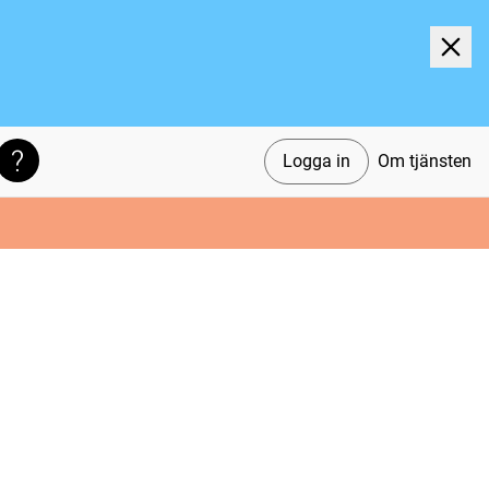
Logga in
Om tjänsten
Söktips