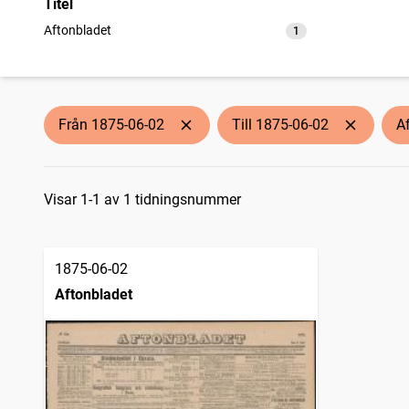
Titel
Aftonbladet
1
träffar
Från 1875-06-02
Till 1875-06-02
A
Sökresultat
Visar 1-1 av 1 tidningsnummer
1875-06-02
Aftonbladet