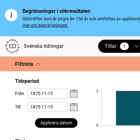
Begränsningar i sökresultaten
Sökträffar som är yngre än 100 år och omfattas av upphovsrät
mer om begränsningen.
Titlar
Svenska tidningar
1
vald
Filtrera
Tidsperiod
1
Från
Till
Applicera datum
0