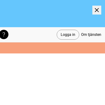
Logga in
Om tjänsten
Söktips