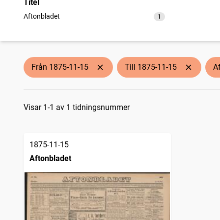
Titel
Aftonbladet
1
träffar
Från 1875-11-15
Till 1875-11-15
A
Sökresultat
Visar 1-1 av 1 tidningsnummer
1875-11-15
Aftonbladet