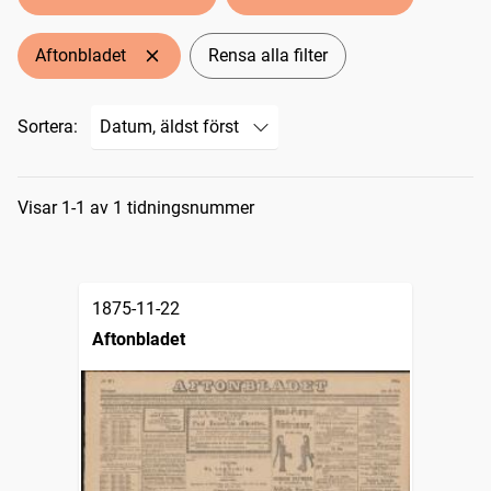
Aftonbladet
Rensa alla filter
Sortera:
Sökresultat
Visar 1-1 av 1 tidningsnummer
1875-11-22
Aftonbladet