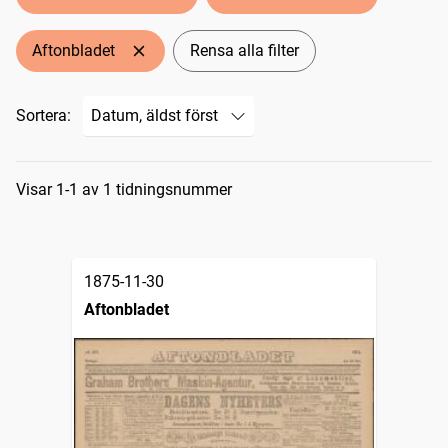
Aftonbladet
Rensa alla filter
Sortera:
Sökresultat
Visar 1-1 av 1 tidningsnummer
1875-11-30
Aftonbladet