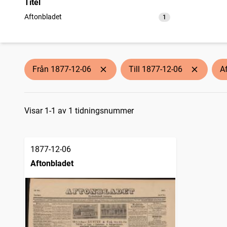
Titel
Aftonbladet
1
träffar
Från 1877-12-06
Till 1877-12-06
A
Sökresultat
Visar 1-1 av 1 tidningsnummer
1877-12-06
Aftonbladet