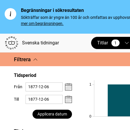
Begränsningar i sökresultaten
Sökträffar som är yngre än 100 år och omfattas av upphovsrät
mer om begränsningen.
Titlar
Svenska tidningar
1
vald
Filtrera
Tidsperiod
1
Från
Till
Applicera datum
0