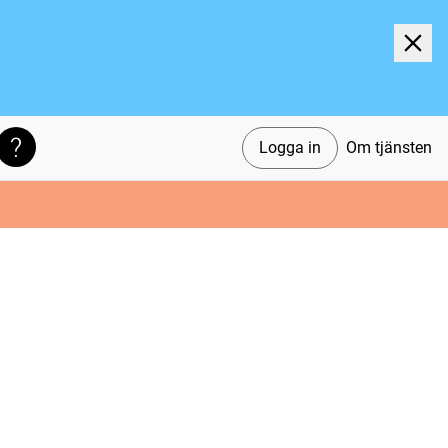
Logga in
Om tjänsten
Söktips