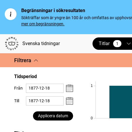
Begränsningar i sökresultaten
Sökträffar som är yngre än 100 år och omfattas av upphovsrät
mer om begränsningen.
Titlar
Svenska tidningar
1
vald
Filtrera
Tidsperiod
1
Från
Till
Applicera datum
0