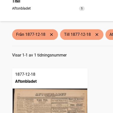
Titel
Aftonbladet
1
träffar
Från 1877-12-18
Till 1877-12-18
A
Sökresultat
Visar 1-1 av 1 tidningsnummer
1877-12-18
Aftonbladet