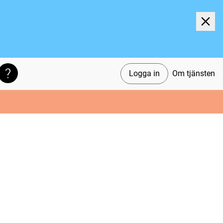
Logga in
Om tjänsten
Söktips