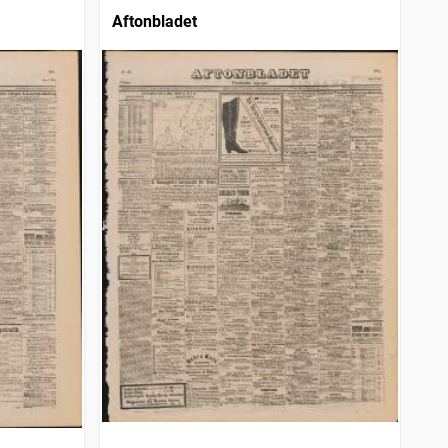
Aftonbladet