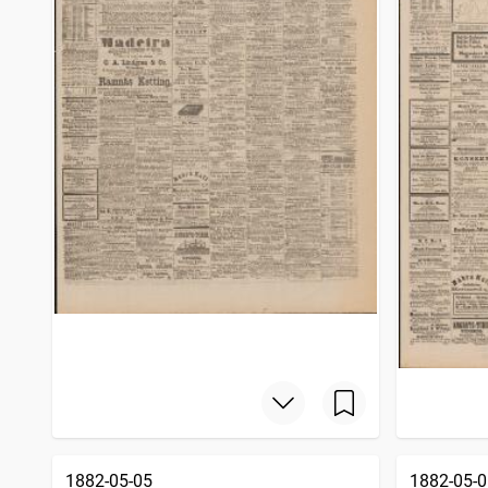
1882-05-05
1882-05-0