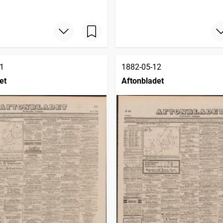
1
1882-05-12
et
Aftonbladet