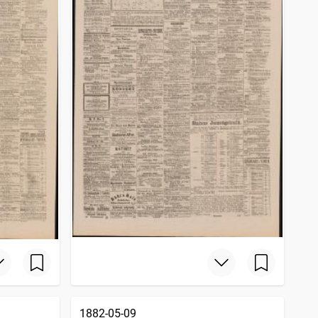
1882-05-09