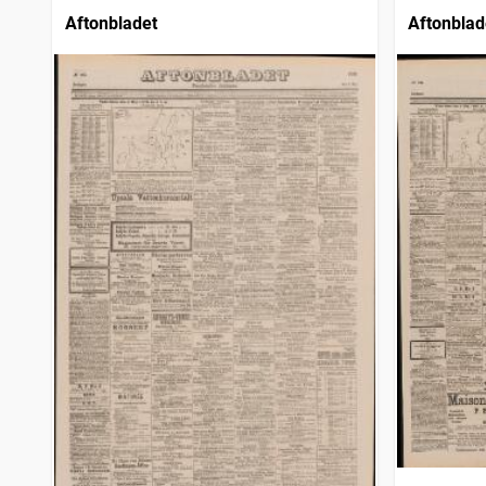
Aftonbladet
Aftonblad