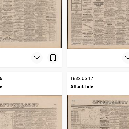
6
1882-05-17
et
Aftonbladet