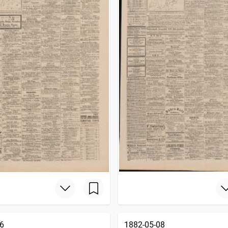
6
1882-05-08