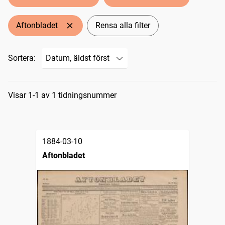
Aftonbladet
Rensa alla filter
Sortera:
Sökresultat
Visar 1-1 av 1 tidningsnummer
1884-03-10
Aftonbladet