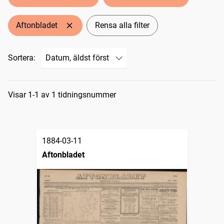
Aftonbladet
Rensa alla filter
Sortera:
Sökresultat
Visar 1-1 av 1 tidningsnummer
1884-03-11
Aftonbladet