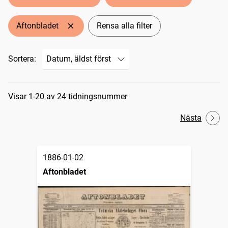
Aftonbladet
Rensa alla filter
Sortera:
Sökresultat
Visar 1-20 av 24 tidningsnummer
Nästa
1886-01-02
Aftonbladet