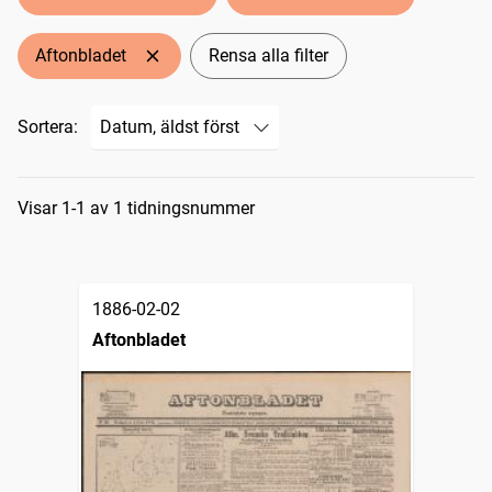
Aftonbladet
Rensa alla filter
Sortera:
Sökresultat
Visar 1-1 av 1 tidningsnummer
1886-02-02
Aftonbladet