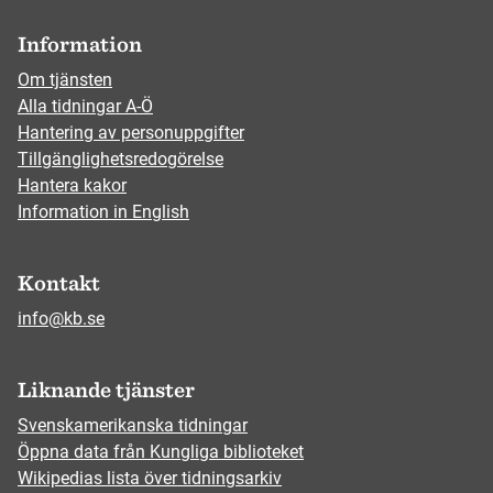
Information
Om tjänsten
Alla tidningar A-Ö
Hantering av personuppgifter
Tillgänglighetsredogörelse
Hantera kakor
Information in English
Kontakt
info@kb.se
Liknande tjänster
Svenskamerikanska tidningar
Öppna data från Kungliga biblioteket
Wikipedias lista över tidningsarkiv