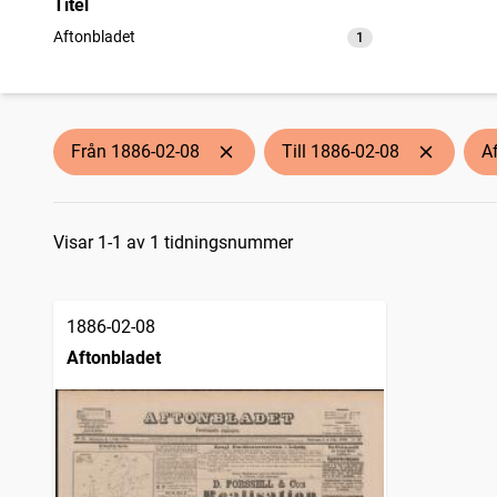
Titel
Aftonbladet
1
träffar
Från 1886-02-08
Till 1886-02-08
A
Sökresultat
Visar 1-1 av 1 tidningsnummer
1886-02-08
Aftonbladet