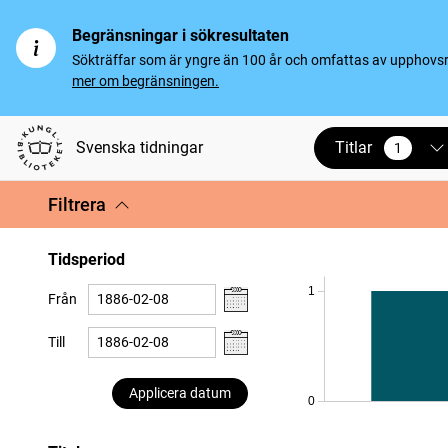
Begränsningar i sökresultaten
Sökträffar som är yngre än 100 år och omfattas av upphovsrät
mer om begränsningen.
Titlar
Svenska tidningar
1
vald
Filtrera
Tidsperiod
1
Från
Till
Applicera datum
0