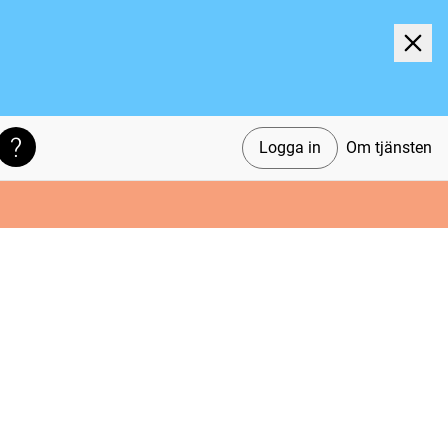
Logga in
Om tjänsten
Söktips