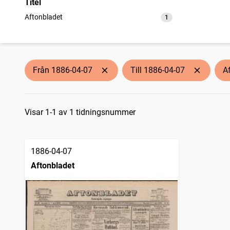
Titel
Aftonbladet
1
träffar
Från 1886-04-07
Till 1886-04-07
A
Sökresultat
Visar 1-1 av 1 tidningsnummer
1886-04-07
Aftonbladet