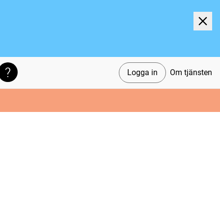
Logga in
Om tjänsten
Söktips