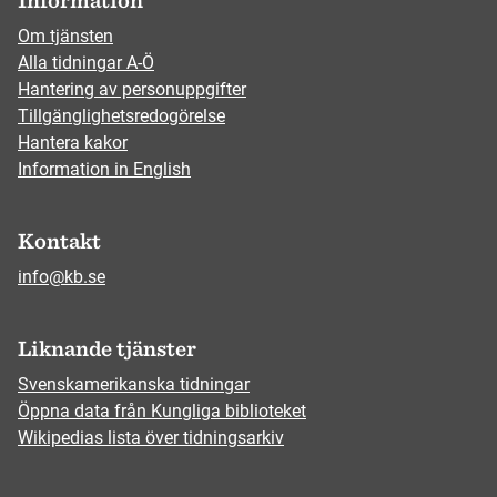
Information
Om tjänsten
Alla tidningar A-Ö
Hantering av personuppgifter
Tillgänglighetsredogörelse
Hantera kakor
Information in English
Kontakt
info@kb.se
Liknande tjänster
Svenskamerikanska tidningar
Öppna data från Kungliga biblioteket
Wikipedias lista över tidningsarkiv