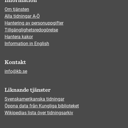
Information
Om tjänsten
Alla tidningar A-Ö
Hantering av personuppgifter
Tillgänglighetsredogörelse
Hantera kakor
Information in English
Kontakt
info@kb.se
Liknande tjänster
Svenskamerikanska tidningar
Öppna data från Kungliga biblioteket
Wikipedias lista över tidningsarkiv