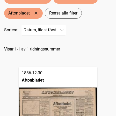
Aftonbladet
Rensa alla filter
Sortera:
Sökresultat
Visar 1-1 av 1 tidningsnummer
1886-12-30
Aftonbladet