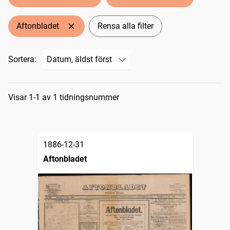
Aftonbladet
Rensa alla filter
Sortera:
Sökresultat
Visar 1-1 av 1 tidningsnummer
1886-12-31
Aftonbladet