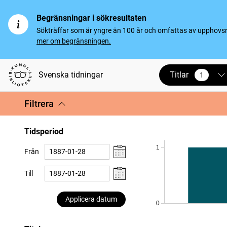
Begränsningar i sökresultaten
Sökträffar som är yngre än 100 år och omfattas av upphovsrät
mer om begränsningen.
Titlar
Svenska tidningar
1
vald
Filtrera
Tidsperiod
1
Från
Till
Applicera datum
0