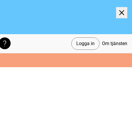
Logga in
Om tjänsten
Söktips