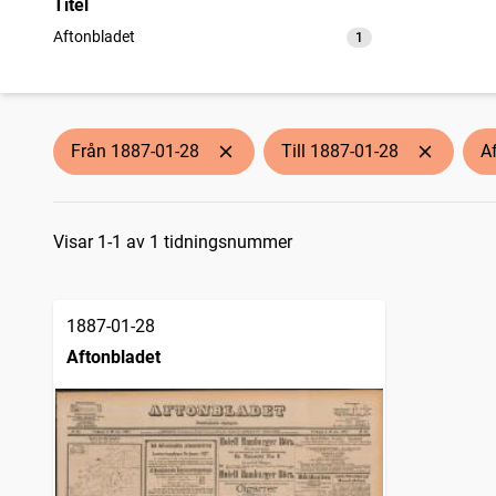
Titel
Aftonbladet
1
träffar
Från 1887-01-28
Till 1887-01-28
A
Sökresultat
Visar 1-1 av 1 tidningsnummer
1887-01-28
Aftonbladet