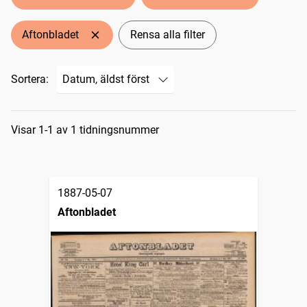
Aftonbladet
Rensa alla filter
Sortera:
Sökresultat
Visar 1-1 av 1 tidningsnummer
1887-05-07
Aftonbladet