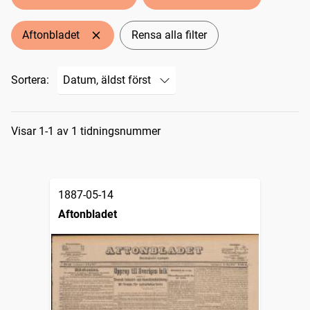
Aftonbladet
Rensa alla filter
Sortera:
Sökresultat
Visar 1-1 av 1 tidningsnummer
1887-05-14
Aftonbladet