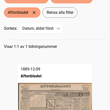
Aftonbladet
Rensa alla filter
Sortera:
Sökresultat
Visar 1-1 av 1 tidningsnummer
1889-12-09
Aftonbladet