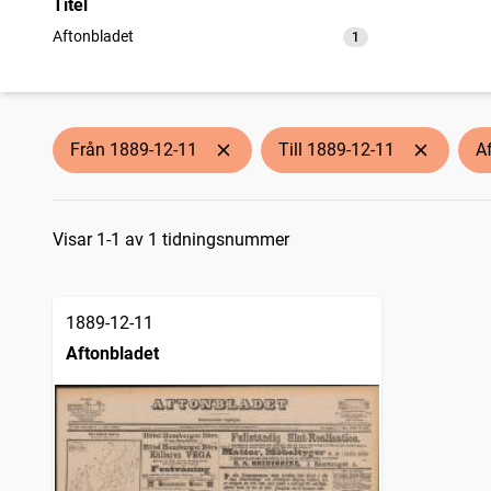
Titel
Aftonbladet
1
träffar
Från 1889-12-11
Till 1889-12-11
A
Sökresultat
Visar 1-1 av 1 tidningsnummer
1889-12-11
Aftonbladet