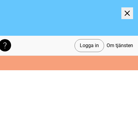
Logga in
Om tjänsten
Söktips