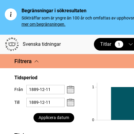
Begränsningar i sökresultaten
Sökträffar som är yngre än 100 år och omfattas av upphovsrät
mer om begränsningen.
Titlar
Svenska tidningar
1
vald
Filtrera
Tidsperiod
1
Från
Till
Applicera datum
0