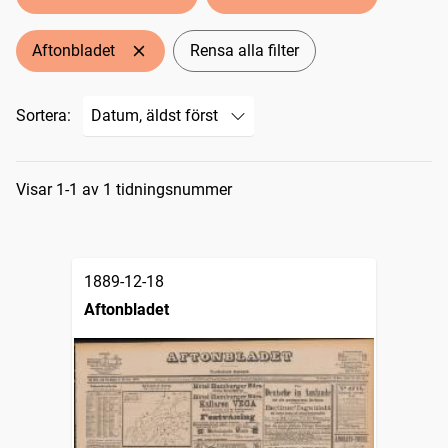
Aftonbladet
Rensa alla filter
Sortera:
Sökresultat
Visar 1-1 av 1 tidningsnummer
1889-12-18
Aftonbladet