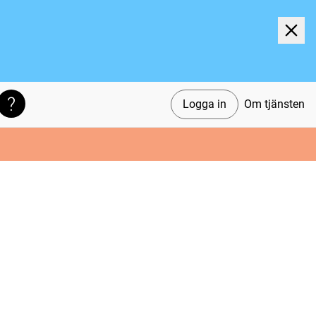
Logga in
Om tjänsten
Söktips