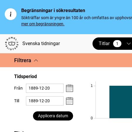
Begränsningar i sökresultaten
Sökträffar som är yngre än 100 år och omfattas av upphovsrät
mer om begränsningen.
Titlar
Svenska tidningar
1
vald
Filtrera
Tidsperiod
1
Från
Till
Applicera datum
0