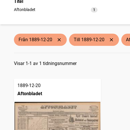
Titel
Aftonbladet
1
träffar
Från 1889-12-20
Till 1889-12-20
A
Sökresultat
Visar 1-1 av 1 tidningsnummer
1889-12-20
Aftonbladet