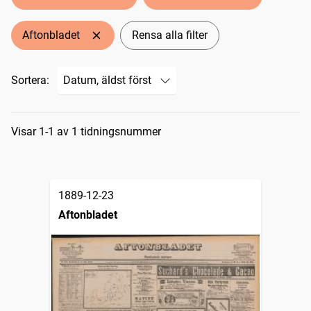
Aftonbladet
Rensa alla filter
Sortera:
Sökresultat
Visar 1-1 av 1 tidningsnummer
1889-12-23
Aftonbladet