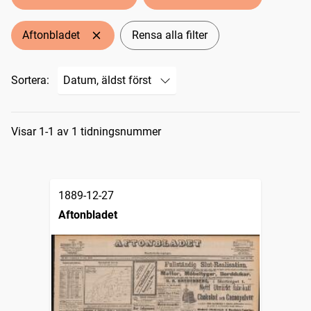
Aftonbladet
Rensa alla filter
Sortera:
Sökresultat
Visar 1-1 av 1 tidningsnummer
1889-12-27
Aftonbladet