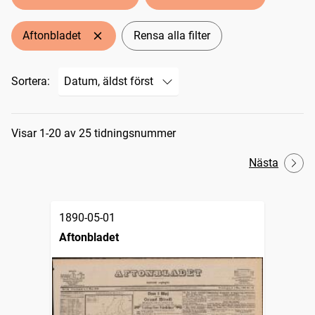
Aftonbladet
Rensa alla filter
Sortera:
Sökresultat
Visar 1-20 av 25 tidningsnummer
Nästa
1890-05-01
Aftonbladet