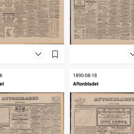
6
1890-08-18
et
Aftonbladet