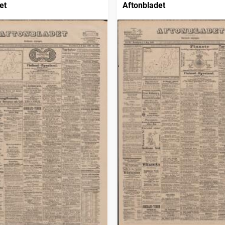
et
Aftonbladet