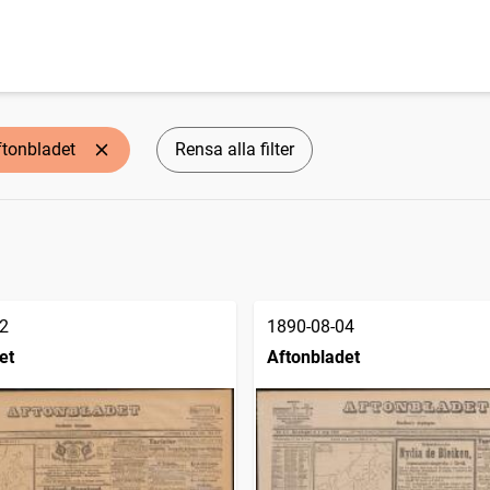
ftonbladet
Rensa alla filter
2
1890-08-04
et
Aftonbladet