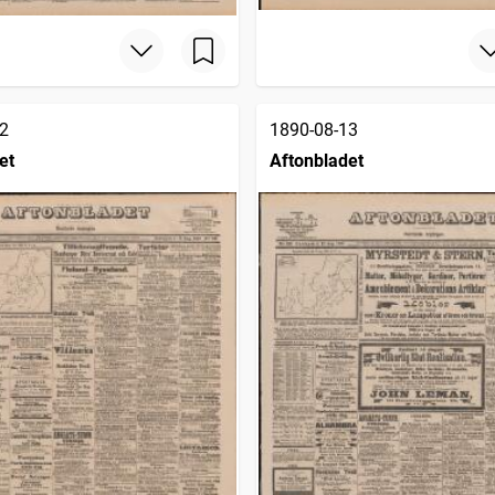
2
1890-08-13
et
Aftonbladet