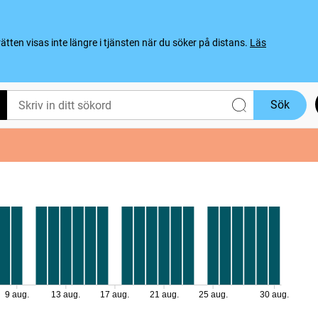
ten visas inte längre i tjänsten när du söker på distans.
Läs
Sök
9 aug.
13 aug.
17 aug.
21 aug.
25 aug.
30 aug.