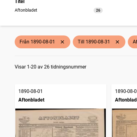
Titel
Aftonbladet
26
träffar
Från 1890-08-01
Till 1890-08-31
A
Sökresultat
Visar 1-20 av 26 tidningsnummer
1890-08-01
1890-08-0
Aftonbladet
Aftonblad