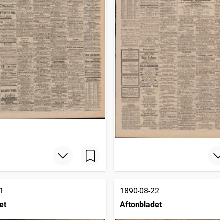
1
1890-08-22
et
Aftonbladet