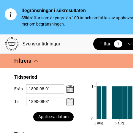
Begränsningar i sökresultaten
Sökträffar som är yngre än 100 år och omfattas av upphovsrät
mer om begränsningen.
Titlar
Svenska tidningar
1
vald
Filtrera
Tidsperiod
1
Från
Till
Applicera datum
0
1 aug.
5 aug.