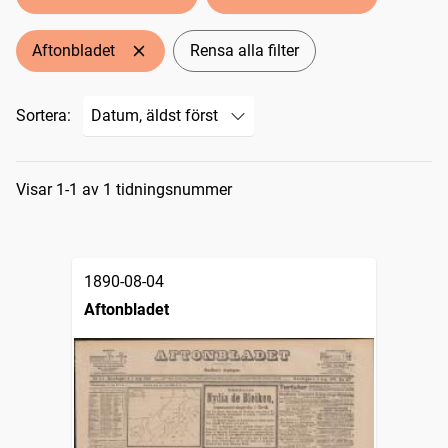
Aftonbladet
Rensa alla filter
Sortera:
Sökresultat
Visar 1-1 av 1 tidningsnummer
1890-08-04
Aftonbladet