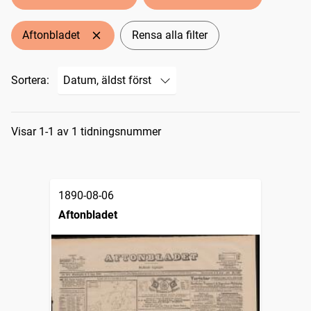
Aftonbladet
Rensa alla filter
Sortera:
Sökresultat
Visar 1-1 av 1 tidningsnummer
1890-08-06
Aftonbladet