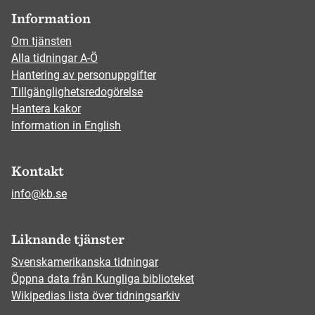
Information
Om tjänsten
Alla tidningar A-Ö
Hantering av personuppgifter
Tillgänglighetsredogörelse
Hantera kakor
Information in English
Kontakt
info@kb.se
Liknande tjänster
Svenskamerikanska tidningar
Öppna data från Kungliga biblioteket
Wikipedias lista över tidningsarkiv