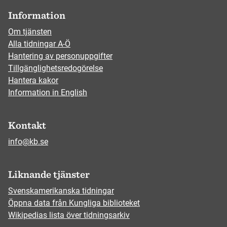
Information
Om tjänsten
Alla tidningar A-Ö
Hantering av personuppgifter
Tillgänglighetsredogörelse
Hantera kakor
Information in English
Kontakt
info@kb.se
Liknande tjänster
Svenskamerikanska tidningar
Öppna data från Kungliga biblioteket
Wikipedias lista över tidningsarkiv