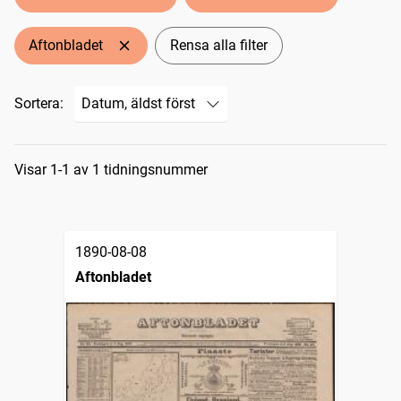
Aftonbladet
Rensa alla filter
Sortera:
Sökresultat
Visar 1-1 av 1 tidningsnummer
1890-08-08
Aftonbladet