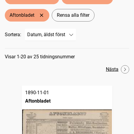
Aftonbladet
Rensa alla filter
Sortera:
Sökresultat
Visar 1-20 av 25 tidningsnummer
Nästa
1890-11-01
Aftonbladet