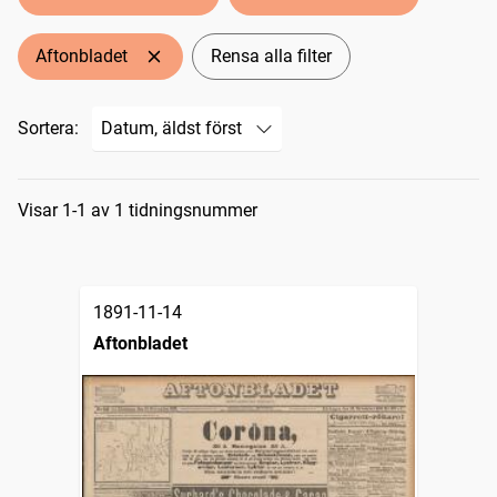
Aftonbladet
Rensa alla filter
Sortera:
Sökresultat
Visar 1-1 av 1 tidningsnummer
1891-11-14
Aftonbladet