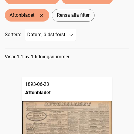
Aftonbladet
Rensa alla filter
Sortera:
Sökresultat
Visar 1-1 av 1 tidningsnummer
1893-06-23
Aftonbladet