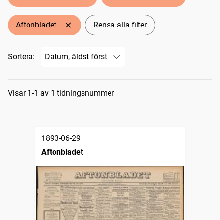
Aftonbladet
Rensa alla filter
Sortera:
Sökresultat
Visar 1-1 av 1 tidningsnummer
1893-06-29
Aftonbladet