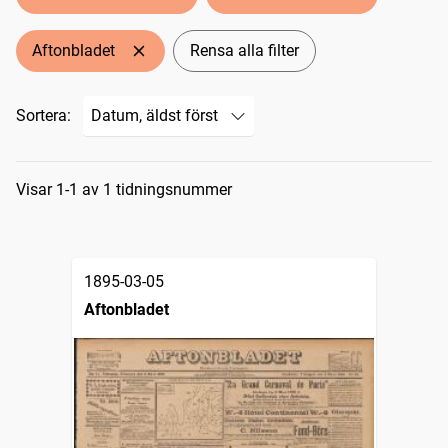
Aftonbladet
Rensa alla filter
Sortera:
Sökresultat
Visar 1-1 av 1 tidningsnummer
1895-03-05
Aftonbladet