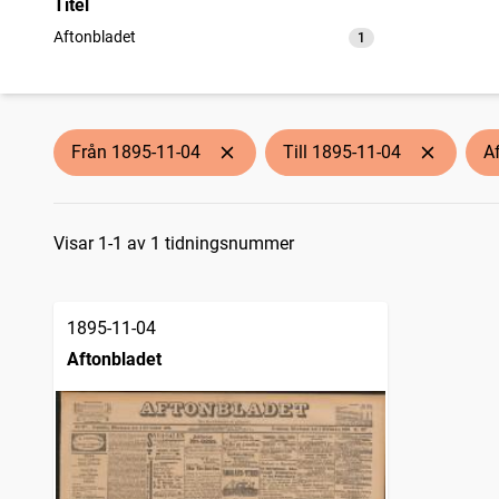
Titel
Aftonbladet
1
träffar
Från 1895-11-04
Till 1895-11-04
A
Sökresultat
Visar 1-1 av 1 tidningsnummer
1895-11-04
Aftonbladet