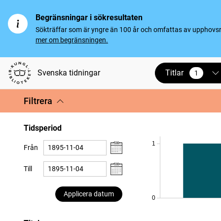
Begränsningar i sökresultaten
Sökträffar som är yngre än 100 år och omfattas av upphovsrät
mer om begränsningen.
Titlar
Svenska tidningar
1
vald
Filtrera
Tidsperiod
1
Från
Till
Applicera datum
0