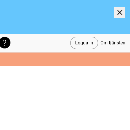
Logga in
Om tjänsten
Söktips