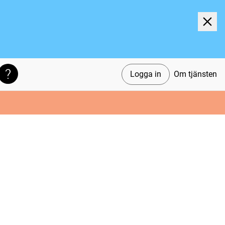
Logga in
Om tjänsten
Söktips