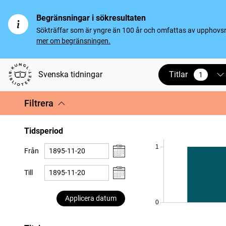
Begränsningar i sökresultaten
Sökträffar som är yngre än 100 år och omfattas av upphovsrät
mer om begränsningen.
Titlar
Svenska tidningar
1
vald
Filtrera
Tidsperiod
1
Från
Till
Applicera datum
0