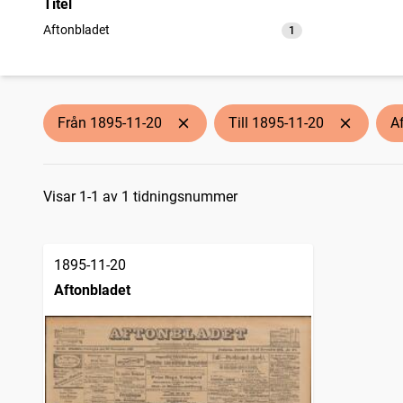
Titel
Aftonbladet
1
träffar
Från 1895-11-20
Till 1895-11-20
A
Sökresultat
Visar 1-1 av 1 tidningsnummer
1895-11-20
Aftonbladet