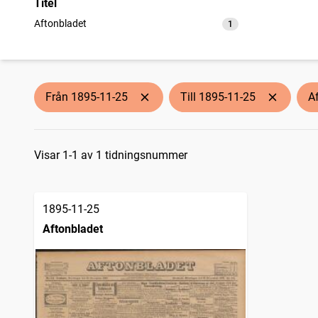
Titel
Aftonbladet
1
träffar
Från 1895-11-25
Till 1895-11-25
A
Sökresultat
Visar 1-1 av 1 tidningsnummer
1895-11-25
Aftonbladet