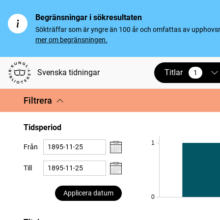
Begränsningar i sökresultaten
Sökträffar som är yngre än 100 år och omfattas av upphovsrät
mer om begränsningen.
Titlar
Svenska tidningar
1
vald
Filtrera
Tidsperiod
1
Från
Till
Applicera datum
0