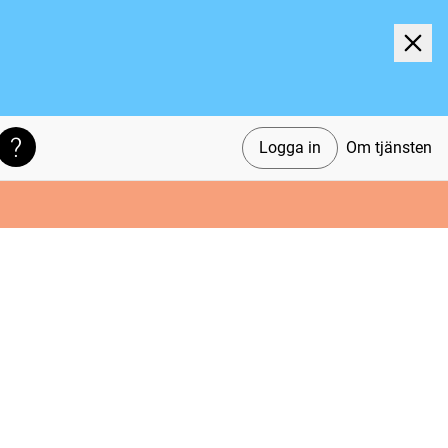
Logga in
Om tjänsten
Söktips