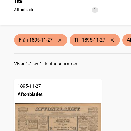
Titel
Aftonbladet
1
träffar
Från 1895-11-27
Till 1895-11-27
A
Sökresultat
Visar 1-1 av 1 tidningsnummer
1895-11-27
Aftonbladet