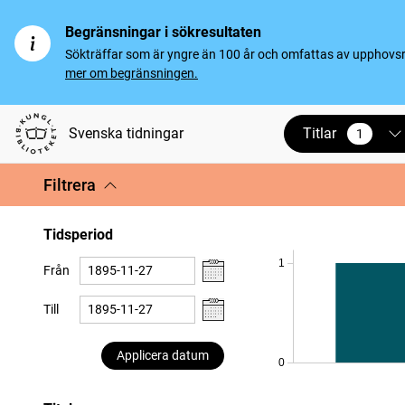
Begränsningar i sökresultaten
Sökträffar som är yngre än 100 år och omfattas av upphovsrät
mer om begränsningen.
Titlar
Svenska tidningar
1
vald
Filtrera
Tidsperiod
1
Från
Till
Applicera datum
0