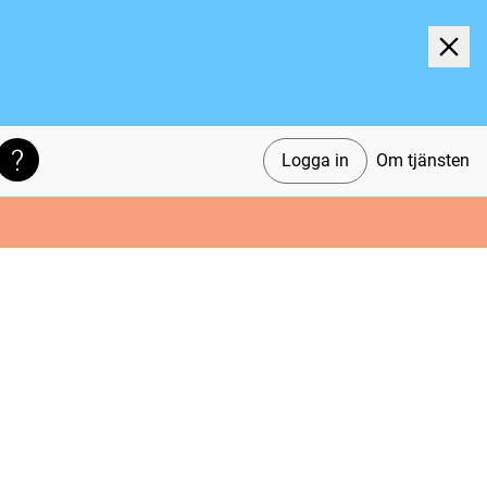
Logga in
Om tjänsten
Söktips