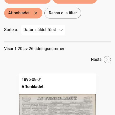
Aftonbladet
Rensa alla filter
Sortera:
Sökresultat
Visar 1-20 av 26 tidningsnummer
Nästa
1896-08-01
Aftonbladet