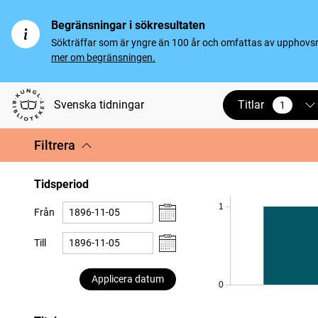
Begränsningar i sökresultaten
Sökträffar som är yngre än 100 år och omfattas av upphovsrät
mer om begränsningen.
Titlar
Svenska tidningar
1
vald
Filtrera
Tidsperiod
1
Från
Till
Applicera datum
0