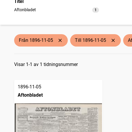
Titel
Aftonbladet
1
träffar
Från 1896-11-05
Till 1896-11-05
A
Sökresultat
Visar 1-1 av 1 tidningsnummer
1896-11-05
Aftonbladet