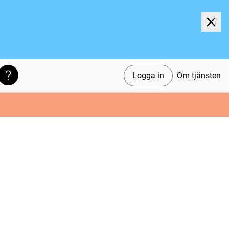
Logga in
Om tjänsten
Söktips