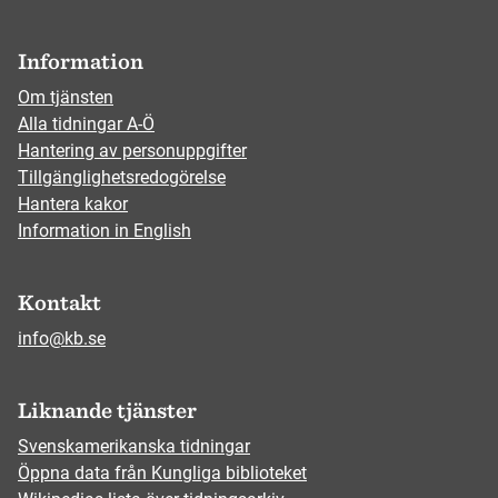
Information
Om tjänsten
Alla tidningar A-Ö
Hantering av personuppgifter
Tillgänglighetsredogörelse
Hantera kakor
Information in English
Kontakt
info@kb.se
Liknande tjänster
Svenskamerikanska tidningar
Öppna data från Kungliga biblioteket