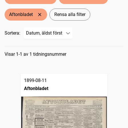
Aftonbladet
Rensa alla filter
Sortera:
Sökresultat
Visar 1-1 av 1 tidningsnummer
1899-08-11
Aftonbladet