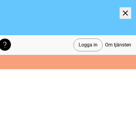
Logga in
Om tjänsten
Söktips