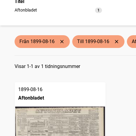
Titel
Aftonbladet
1
träffar
Från 1899-08-16
Till 1899-08-16
A
Sökresultat
Visar 1-1 av 1 tidningsnummer
1899-08-16
Aftonbladet