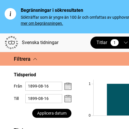
Begränsningar i sökresultaten
Sökträffar som är yngre än 100 år och omfattas av upphovsrät
mer om begränsningen.
Titlar
Svenska tidningar
1
vald
Filtrera
Tidsperiod
1
Från
Till
Applicera datum
0